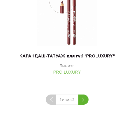
КАРАНДАШ-ТАТУАЖ для губ "PROLUXURY"
Т
Линия
PRO LUXURY
1
изиз
3