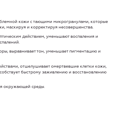
блемной кожи с тающими микрогранулами, которые
жи, маскируя и корректируя несовершенства.
птическим действием, уменьшают воспаления и
спалений.
оры, выравнивает тон, уменьшает пигментацию и
ойствами, отшелушивает омертвевшие клетки кожи,
особствует быстрому заживлению и восстановлению
ия окружающей среды.