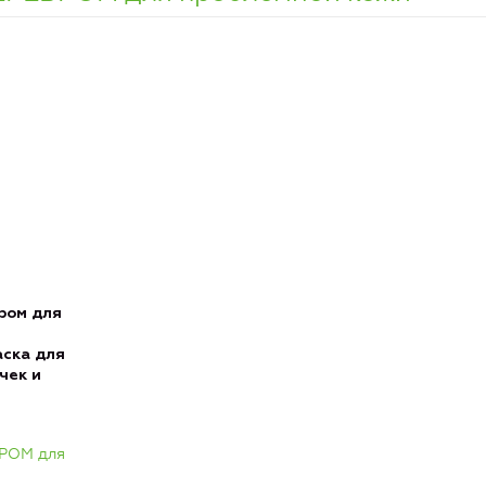
бром для
аска для
чек и
БРОМ для