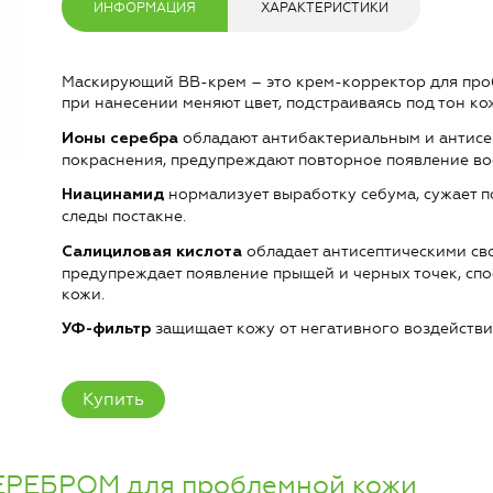
ИНФОРМАЦИЯ
ХАРАКТЕРИСТИКИ
Маскирующий ВВ-крем – это крем-корректор для про
при нанесении меняют цвет, подстраиваясь под тон ко
обладают антибактериальным и антисе
Ионы серебра
покраснения, предупреждают повторное появление во
нормализует выработку себума, сужает п
Ниацинамид
следы постакне.
обладает антисептическими св
Салициловая кислота
предупреждает появление прыщей и черных точек, сп
кожи.
защищает кожу от негативного воздейств
УФ-фильтр
Купить
СЕРЕБРОМ для проблемной кожи