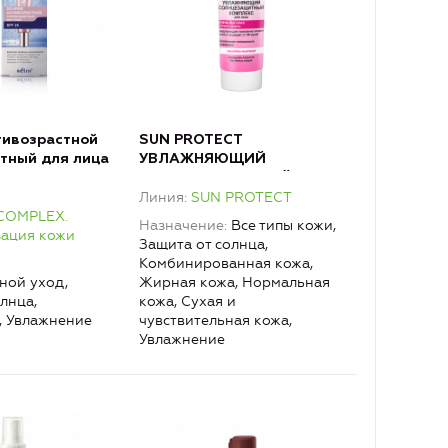
тивозрастной
SUN PROTECT
тный для лица
УВЛАЖНЯЮЩИЙ
СОЛНЦЕЗАЩИТНЫЙ
Линия
SUN PROTECT
КОМПЛЕКС для лица SPF
OMPLEX.
50
Назначение
Все типы кожи,
зация кожи
Защита от солнца,
Комбинированная кожа,
ной уход,
Жирная кожа, Нормальная
лнца,
кожа, Сухая и
, Увлажнение
чувствительная кожа,
Увлажнение