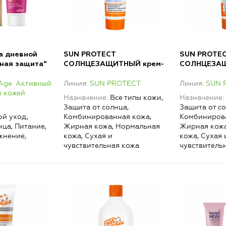
а дневной
SUN PROTECT
SUN PROTE
ная защита"
СОЛНЦЕЗАЩИТНЫЙ крем-
СОЛНЦЕЗА
 Age
флюид для лица SPF 30
для лица SP
 Age. Активный
Линия
SUN PROTECT
Линия
SUN 
й кожей
Назначение
Все типы кожи,
Назначение
Защита от солнца,
Защита от со
й уход,
Комбинированная кожа,
Комбинирова
нца, Питание,
Жирная кожа, Нормальная
Жирная кожа
жнение,
кожа, Сухая и
кожа, Сухая 
чувствительная кожа
чувствитель