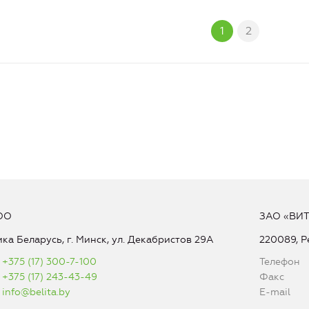
1
2
ОО
ЗАО «ВИ
ка Беларусь, г. Минск, ул. Декабристов 29А
220089, Р
+375 (17) 300-7-100
Телефон
+375 (17) 243-43-49
Факс
info@belita.by
E-mail