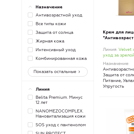
Назначение
Антивозрастной уход
Все типы кожи
Защита от солнца
Крем для лиц
"Антивозраст
Жирная кожа
SPF50 Velvet
Линия
Velvet
Интенсивный уход
уход за зрело
Комбинированная кожа
Назначение
Антивозрастно
Показать остальные
Защита от сол
Питание, Увла
Упругость
Линия
Belita Premium. Минус
12 лет
NANOMEZOCOMPLEX.
Нановитализация кожи
SOS уход с пантенолом
SUN PROTECT