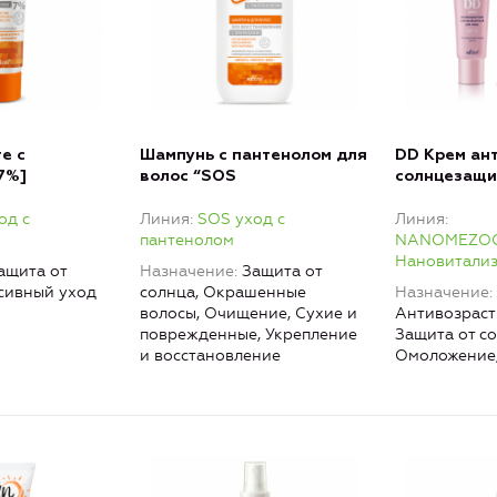
е с
Шампунь с пантенолом для
DD Крем ан
7%]
волос “SOS
солнцезащи
 для кожи
восстановление”
SPF25
од с
Линия
SOS уход с
Линия
слых”
пантенолом
NANOMEZOC
Нановитали
ащита от
Назначение
Защита от
сивный уход
солнца, Окрашенные
Назначение
волосы, Очищение, Сухие и
Антивозраст
поврежденные, Укрепление
Защита от со
и восстановление
Омоложение