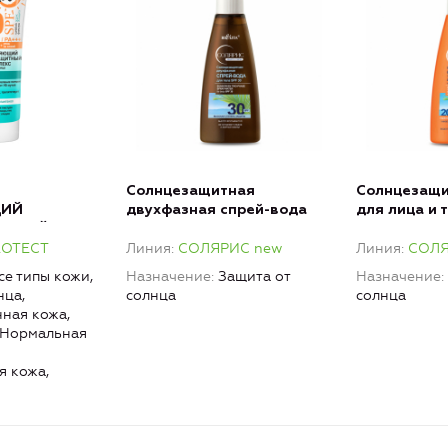
Солнцезащитная
Солнцезащи
ИЙ
двухфазная спрей-вода
для лица и 
ИТНЫЙ
для тела SPF 30
с нарастаю
ROTECT
Линия
СОЛЯРИС new
Линия
СОЛЯ
я лица SPF
20/30/50
се типы кожи,
Назначение
Защита от
Назначение
нца,
солнца
солнца
ная кожа,
 Нормальная
я кожа,