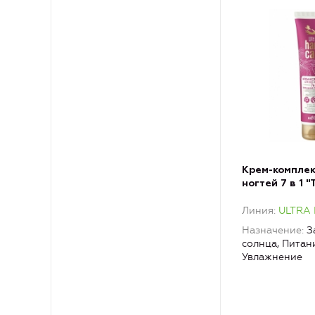
Крем-комплек
ногтей 7 в 1 
реновация"
Линия
ULTRA
Назначение
З
солнца, Питан
Увлажнение