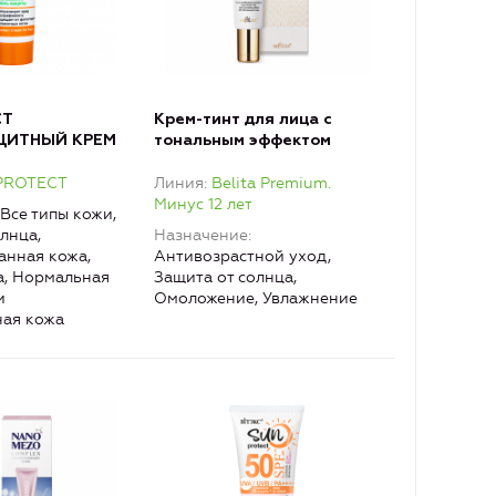
CT
Крем-тинт для лица с
ЩИТНЫЙ КРЕМ
тональным эффектом
F 50
«Коррекция тона и
PROTECT
Линия
Belita Premium.
морщин» SPF 20 Belita
Минус 12 лет
Premium
Все типы кожи,
лнца,
Назначение
нная кожа,
Антивозрастной уход,
, Нормальная
Защита от солнца,
и
Омоложение, Увлажнение
ная кожа