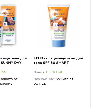
езащитный для
КРЕМ солнцезащитный для
0 SUNNY DAY
тела SPF 30 SMART
й уход.
SLIMMING РОВНЫЙ ЗАГАР и
ЯРИС
Линия
СОЛЯРИС
фотостарения
МОДЕЛИРОВАНИЕ
ФИГУРЫ
Защита от
Назначение
Защита от
ажнение
солнца