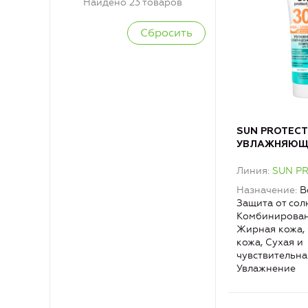
Найдено 23 товаров
SUN PROTECT
УВЛАЖНЯЮЩ
СОЛНЦЕЗАЩ
Линия
SUN P
КОМПЛЕКС дл
30
Назначение
В
Защита от сол
Комбинирован
Жирная кожа,
кожа, Сухая и
чувствительна
Увлажнение