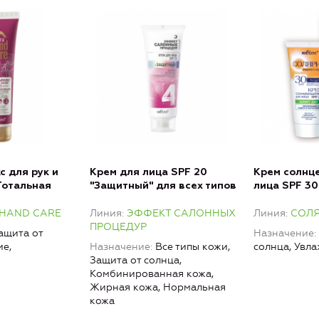
с для рук и
Крем для лица SPF 20
Крем солнц
"Тотальная
"Защитный" для всех типов
лица SPF 3
кожи
Увлажняющи
 HAND CARE
Линия
ЭФФЕКТ САЛОННЫХ
Линия
СОЛ
Защита от 
ПРОЦЕДУР
ащита от
Назначение
ие,
Назначение
Все типы кожи,
солнца, Увл
Защита от солнца,
Комбинированная кожа,
Жирная кожа, Нормальная
кожа