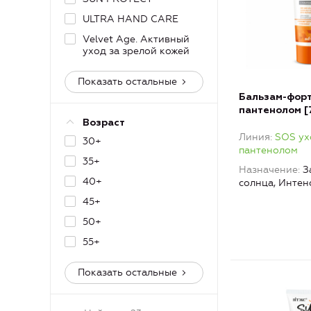
ULTRA HAND CARE
Velvet Age. Активный
уход за зрелой кожей
Показать остальные
Бальзам-форт
пантенолом [
Возраст
“Суперпомощь
Линия
SOS ух
детей и взро
30+
пантенолом
35+
Назначение
З
40+
солнца, Интен
45+
50+
55+
Показать остальные