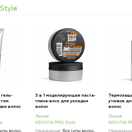
Style
гель-
3 в 1 моделирующая паста-
Термозащи
ктом
глина-воск для укладки
утюжок дл
дки волос
волос
волос
Линия
Линия
e
KERATIN PRO Style
KERATIN PR
типы волос,
Назначение
Все типы волос,
Назначени