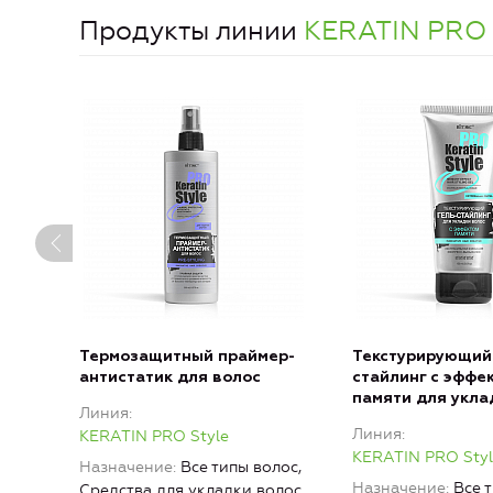
Продукты линии
KERATIN PRO 
Термозащитный праймер-
Текстурирующий 
антистатик для волос
стайлинг с эффе
памяти для укла
Линия
Линия
KERATIN PRO Style
KERATIN PRO Styl
Назначение
Все типы волос,
Назначение
Все 
Средства для укладки волос