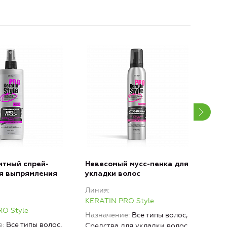
тный спрей-
Невесомый мусс-пенка для
Лак
я выпрямления
укладки волос
Без
фик
Линия
Лин
KERATIN PRO Style
O Style
KERA
Назначение
Все типы волос,
е
Все типы волос,
Наз
Средства для укладки волос