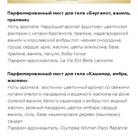
Парфюмированный мист для тела «Бергамот, ваниль,
пралине»
Ноты
аромата: Чарующий аромат фруктово-цветочной
фантазии с нотами бергамота, пралине, мадагаскарской
ванили и королевской амбры,
топ: черная смородина,
груша,
сердце: ирис, жасмин, цветы апельсина,
база:
пралине, ваниль, пачули, бобы тон
ка
Парфюм-вдохновитель: La Vie Est Belle Lancome
Парфюмированный мист для тела «Кашемир, амбра,
жасмин»
Ноты аромата: восточно-цветочный аромат со свежими
нотами спелого мандарина и водяного жасмина на фоне
соленой ванили, белого кашемира и амбры,топ
: водный
жасмин, зеленый мандарин, цветок имбиря, сердце:
ваниль, соль, база: кашемировое дерево (кашмеран),
сандал
Парфюм-вдохновитель: Olympea Women
Paco Rabanne