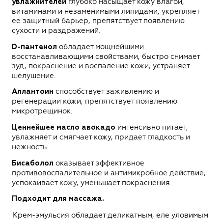
глубоко насыщает кожу влагой,
увлажнителей
витаминами и незаменимыми липидами, укрепляет
ее защитный барьер,
препятствует появлению
сухости и раздражений
.
обладает мощнейшими
D
-пантенол
восстанавливающими свойствами, быстро снимает
зуд, покраснение и воспаление кожи, устраняет
шелушение.
способствует заживлению и
Аллантоин
регенерации кожи, препятствует появлению
микротрещинок.
интенсивно питает,
Ценнейшее масло авокадо
увлажняет и смягчает кожу, придает гладкость и
нежность.
оказывает эффективное
Бисаболол
противовоспалительное и антимикробное действие,
успокаивает кожу, уменьшает покраснения.
Подходит для массажа.
Крем-эмульсия обладает деликатным, еле уловимым