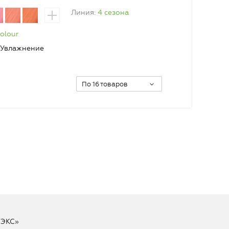
Линия
4 сезона
olour
Увлажнение
По 16 товаров
ТЭКС»