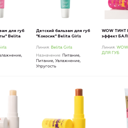
зам для губ
Детский бальзам для губ
WOW ТИНТ 
ы" Belita
"Кокосик" Belita Girls
эффект БАЛ
irls
Линия
Belita Girls
Линия
WOW
ДЛЯ ГУБ
влажнение,
Назначение
Питание,
Питание, Увлажнение,
Упругость