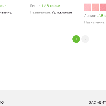
lour
масло кокоса LAB colour
lour
Линия
LAB colour
итание,
Назначение
Увлажнение
Линия
LAB c
Назначение
1
2
ОО
ЗАО «ВИ