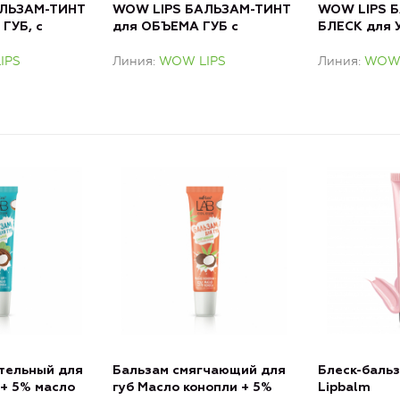
ЛЬЗАМ-ТИНТ
WOW LIPS БАЛЬЗАМ-ТИНТ
WOW LIPS 
ГУБ, с
для ОБЪЕМА ГУБ с
БЛЕСК для
НЫ
КОЛЛАГЕНОМ
ГУБ с ГИА
IPS
Линия
WOW LIPS
Линия
WOW 
тельный для
Бальзам смягчающий для
Блеск-бальз
 + 5% масло
губ Масло конопли + 5%
Lipbalm