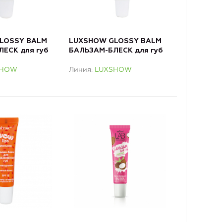
LOSSY BALM
LUXSHOW GLOSSY BALM
ЕСК для губ
БАЛЬЗАМ-БЛЕСК для губ
т 3D VOLUME,
Плампер-эффект 3D
SHOW
Линия
LUXSHOW
вый
VOLUME