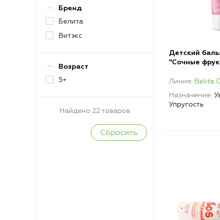
Бренд
Белита
Витэкс
Детский баль
"Сочные фрукт
Возраст
Girls
5+
Линия
Belita G
Назначение
У
Упругость
Найдено 22 товаров