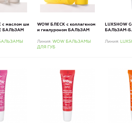
 с маслом ши
WOW БЛЕСК с коллагеном
LUXSHOW G
 Е БАЛЬЗАМ
и гиалуроном БАЛЬЗАМ
БАЛЬЗАМ-БЛ
ДЛЯ ГУБ
Тинт-эффек
БАЛЬЗАМЫ
Линия
WOW БАЛЬЗАМЫ
Линия
LUX
Нежно-розо
ДЛЯ ГУБ