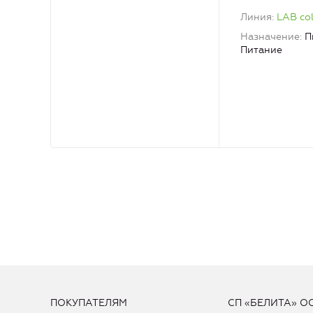
кокоса LAB co
Линия
LAB co
Назначение
П
Питание
ПОКУПАТЕЛЯМ
СП «БЕЛИТА» О