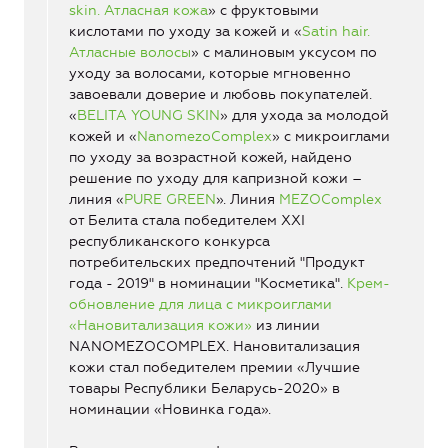
skin. Атласная кожа
» с фруктовыми
кислотами по уходу за кожей и «
Satin hair.
Атласные волосы
» с малиновым уксусом по
уходу за волосами, которые мгновенно
завоевали доверие и любовь покупателей.
«
BELITA YOUNG SKIN
» для ухода за молодой
кожей и «
NanomezoComplex
» с микроиглами
по уходу за возрастной кожей, найдено
решение по уходу для капризной кожи –
линия «
PURE GREEN
». Линия
MEZOComplex
от Белита стала победителем XXI
республиканского конкурса
потребительских предпочтений "Продукт
года - 2019" в номинации "Косметика".
Крем-
обновление для лица с микроиглами
«Нановитализация кожи»
из линии
NANOMEZOCOMPLEX. Нановитализация
кожи стал победителем премии «Лучшие
товары Республики Беларусь-2020» в
номинации «Новинка года».