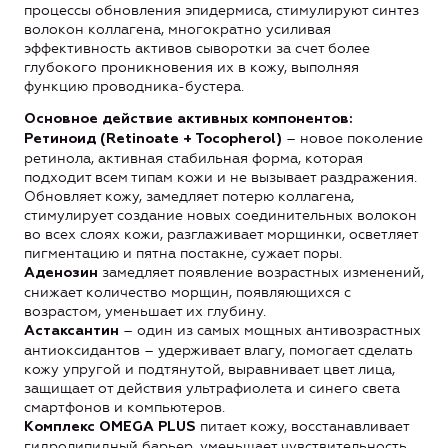
процессы обновления эпидермиса, стимулируют синтез
волокон коллагена, многократно усиливая
эффективность активов сыворотки за счет более
глубокого проникновения их в кожу, выполняя
функцию проводника-бустера.
Основное действие активных компонентов:
– новое поколение
Ретиноид (Retinoate + Tocopherol)
ретинола, активная стабильная форма, которая
подходит всем типам кожи и не вызывает раздражения.
Обновляет кожу, замедляет потерю коллагена,
стимулирует создание новых соединительных волокон
во всех слоях кожи, разглаживает морщинки, осветляет
пигментацию и пятна постакне, сужает поры.
замедляет появление возрастных изменений,
Аденозин
снижает количество морщин, появляющихся с
возрастом, уменьшает их глубину.
– один из самых мощных антивозрастных
Астаксантин
антиоксидантов – удерживает влагу, помогает сделать
кожу упругой и подтянутой, выравнивает цвет лица,
защищает от действия ультрафиолета и синего света
смартфонов и компьютеров.
питает кожу, восстанавливает
Комплекс OMEGA PLUS
гидролипидный барьер, уменьшает чувствительность