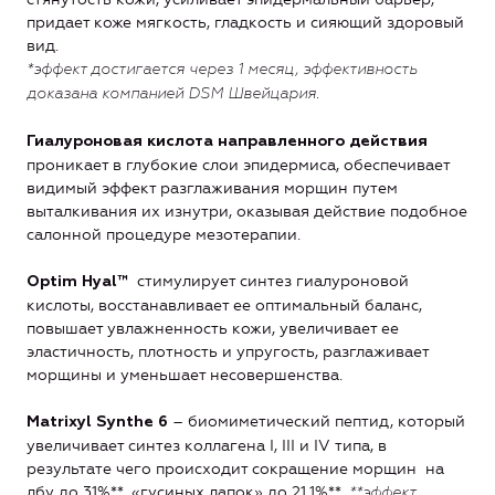
придает коже мягкость, гладкость и сияющий здоровый
вид.
*эффект достигается через 1 месяц, эффективность
доказана компанией DSM Швейцария.
Гиалуроновая кислота направленного действия
проникает в глубокие слои эпидермиса, обеспечивает
видимый эффект разглаживания морщин путем
выталкивания их изнутри, оказывая действие подобное
салонной процедуре мезотерапии.
стимулирует синтез гиалуроновой
Optim Hyal™
кислоты, восстанавливает ее оптимальный баланс,
повышает увлажненность кожи, увеличивает ее
эластичность, плотность и упругость, разглаживает
морщины и уменьшает несовершенства.
– биомиметический пептид, который
Matrixyl Synthe 6
увеличивает синтез коллагена I, III и IV типа, в
результате чего происходит сокращение морщин на
лбу до 31%**, «гусиных лапок» до 21,1%**.
**эффект