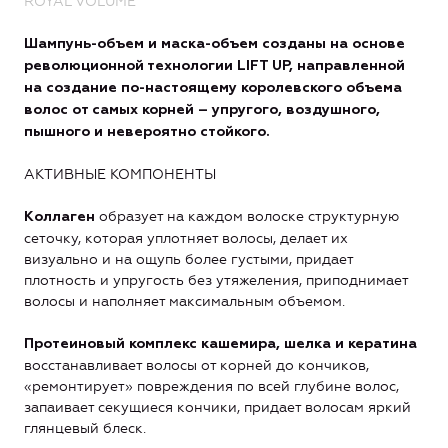
ROYAL
VOLUME
Шампунь-объем и маска-объем созданы на основе
революционной технологии
LIFT
UP
, направленной
на создание по-настоящему королевского объема
волос от самых корней – упругого, воздушного,
пышного и невероятно стойкого.
АКТИВНЫЕ КОМПОНЕНТЫ
образует на каждом волоске структурную
Коллаген
сеточку, которая уплотняет волосы, делает их
визуально и на ощупь более густыми, придает
плотность и упругость без утяжеления, приподнимает
волосы и наполняет максимальным объемом.
Протеиновый комплекс
кашемира, шелка
и
кератина
восстанавливает волосы от корней до кончиков,
«ремонтирует» повреждения по всей глубине волос,
запаивает секущиеся кончики, придает волосам яркий
глянцевый блеск.