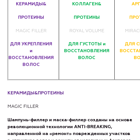
КЕРАМИДЫ&
КОЛЛАГЕН&
АР
ПРОТЕИНЫ
ПРОТЕИНЫ
ПРО
MAGIC FILLER
ROYAL VOLUME
MIRAC
ДЛЯ УКРЕПЛЕНИЯ
ДЛЯ ГУСТОТЫ и
ДЛЯ С
и
ВОССТАНОВЛЕНИЯ
ВОССТА
ВОССТАНОВЛЕНИЯ
ВОЛОС
В
ВОЛОС
КЕРАМИДЫ&ПРОТЕИНЫ
MAGIC FILLER
Шампунь-филлер и маска-филлер созданы на основе
революционной технологии
ANTI
-
BREAKING
,
направленной на «ремонт» поврежденных участков