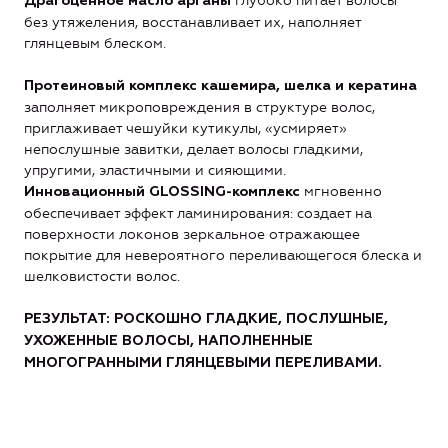
глубоко питает волосы
Драгоценное масло арганы
без утяжеления, восстанавливает их, наполняет
глянцевым блеском.
Протеиновый комплекс
кашемира, шелка
и
кератина
заполняет микроповреждения в структуре волос,
приглаживает чешуйки кутикулы, «усмиряет»
непослушные завитки, делает волосы гладкими,
упругими, эластичными и сияющими.
мгновенно
Инновационный GLOSS
ING
-комплекс
обеспечивает эффект ламинирования: создает на
поверхности локонов зеркальное отражающее
покрытие для невероятного переливающегося блеска и
шелковистости волос.
РЕЗУЛЬТАТ: РОСКОШНО ГЛАДКИЕ, ПОСЛУШНЫЕ,
УХОЖЕННЫЕ ВОЛОСЫ, НАПОЛНЕННЫЕ
МНОГОГРАННЫМИ ГЛЯНЦЕВЫМИ ПЕРЕЛИВАМИ.