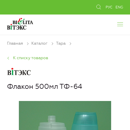
РУС
ENG
Главная
Каталог
Тара
К списку товаров
Флакон 500мл ТФ-64