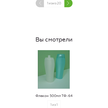
1
изиз
20
Вы смотрели
Флакон 500мл ТФ-64
1
из
1