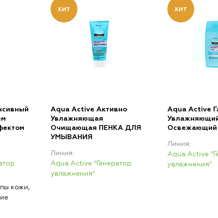
нсивный
Aqua Active Активно
Aqua Active Г
ем
Увлажняющая
Увлажняющи
ффектом
Очищающая ПЕНКА ДЛЯ
Освежающий
УМЫВАНИЯ
Линия
Линия
Aqua Active "
атор
Aqua Active "Генератор
увлажнения"
увлажнения"
ипы кожи,
ние