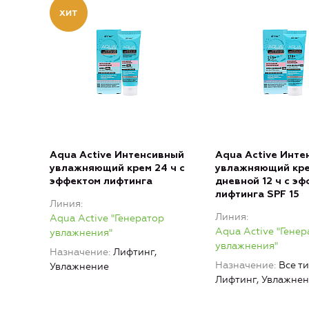
Aqua Active Интенсивный
Aqua Active Инте
увлажняющий крем 24 ч с
увлажняющий кр
эффектом лифтинга
дневной 12 ч с э
лифтинга SPF 15
Линия
Линия
Aqua Active "Генератор
Aqua Active "Генер
увлажнения"
увлажнения"
Назначение
Лифтинг,
Назначение
Все т
Увлажнение
Лифтинг, Увлажне