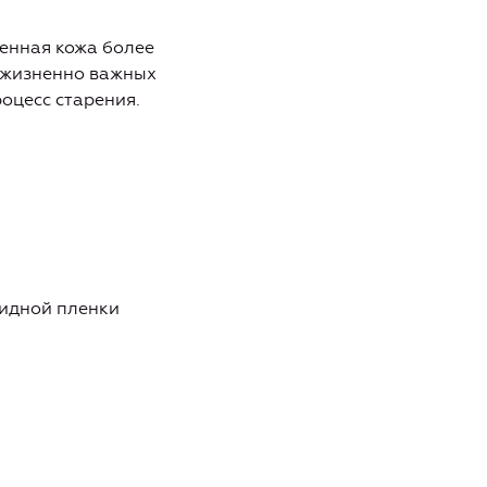
женная кожа более
е жизненно важных
оцесс старения.
пидной пленки