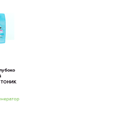
лубоко
й
 ТОНИК
Генератор