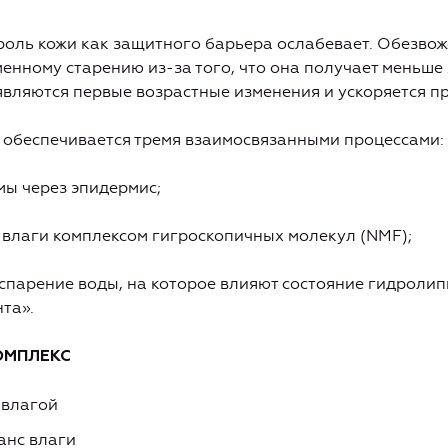
роль кожи как защитного барьера ослабевает. Обезво
енному старению из-за того, что она получает меньш
являются первые возрастные изменения и ускоряется пр
 обеспечивается тремя взаимосвязанными процессами:
мы через эпидермис;
е влаги комплексом гигроскопичных молекул (NMF);
спарение воды, на которое влияют состояние гидроли
та».
ОМПЛЕКС
 влагой
анс влаги