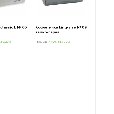
classic L № 03
Косметичка king-size № 09
темно-серая
етички
Линия
Косметички