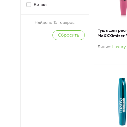
Витэкс
Найдено 15 товаров
Тушь для рес
MaXXXimizer 
и длина", чёр
Линия
Luxury