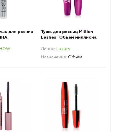
шь для ресниц
Тушь для ресниц Million
ИНА,
Lashes "Объем миллиона
Е
ресниц", черная LUXURY
SHOW
Линия
Luxury
Назначение
Объем