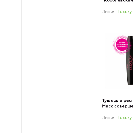
"Королевский
черная
Линия
Luxury
Тушь для ресн
Мисс соверш
LUXURY
Линия
Luxury