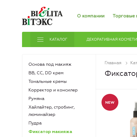
О компании
Торговые 
КАТАЛОГ
ДЕКОРАТИВНАЯ КОСМЕТ
Главная
Ка
Основа под макияж
Фиксато
ВВ, СС, DD крем
Тональные кремы
Корректор и консилер
Румяна
Хайлайтер, стробинг,
люминайзер
Пудра
Фиксатор макияжа