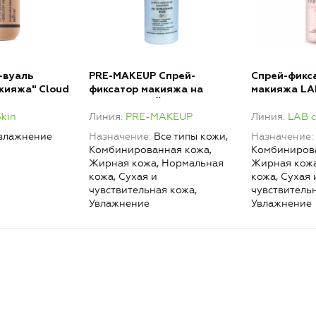
-вуаль
PRE-MAKEUP Спрей-
Спрей-фикс
кияжа" Cloud
фиксатор макияжа на
макияжа LAB
ТЕРМАЛЬНОЙ ВОДЕ
Skin
Линия
PRE-MAKEUP
Линия
LAB c
влажнение
Назначение
Все типы кожи,
Назначение
Комбинированная кожа,
Комбинирова
Жирная кожа, Нормальная
Жирная кожа
кожа, Сухая и
кожа, Сухая 
чувствительная кожа,
чувствитель
Увлажнение
Увлажнение