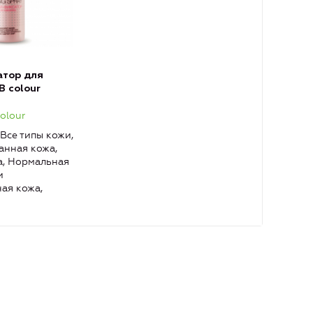
атор для
 colour
olour
Все типы кожи,
нная кожа,
, Нормальная
и
ная кожа,