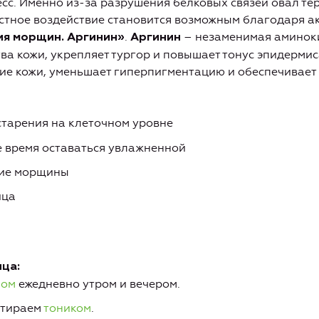
сс. Именно из-за разрушения белковых связей овал тер
стное воздействие становится возможным благодаря 
.
– незаменимая аминоки
я морщин. Аргинин»
Аргинин
ва кожи, укрепляет тургор и повышает тонус эпидермис
ие кожи, уменьшает гиперпигментацию и обеспечивает
старения на клеточном уровне
е время оставаться увлажненной
кие морщины
ица
ца:
мом
ежедневно утром и вечером.
отираем
тоником
.