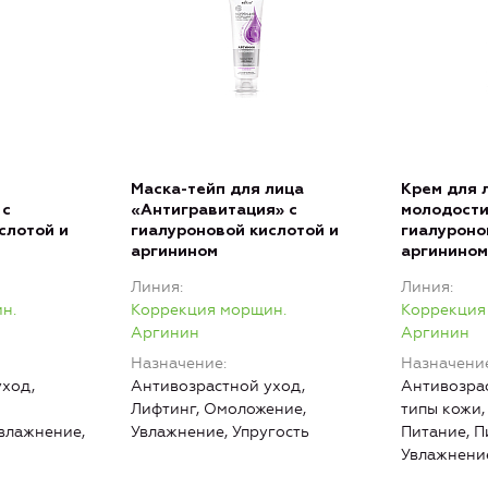
Маска-тейп для лица
Крем для 
 с
«Антигравитация» с
молодости
слотой и
гиалуроновой кислотой и
гиалуроно
аргинином
аргинином
Линия
Линия
н.
Коррекция морщин.
Коррекция
Аргинин
Аргинин
Назначение
Назначени
ход,
Антивозрастной уход,
Антивозрас
Лифтинг, Омоложение,
типы кожи,
влажнение,
Увлажнение, Упругость
Питание, П
Увлажнение