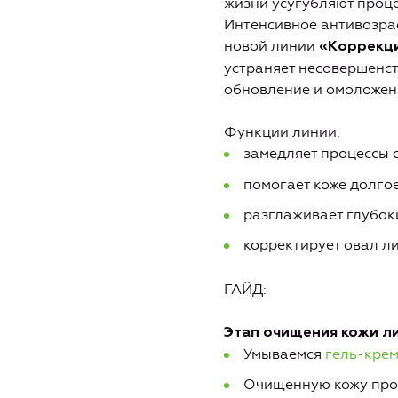
жизни усугубляют проце
Интенсивное антивозра
новой линии
«Коррекци
устраняет несовершенст
обновление и омоложен
Функции линии:
замедляет процессы 
помогает коже долго
разглаживает глубо
корректирует овал л
ГАЙД:
Этап очищения кожи ли
Умываемся
гель-кре
Очищенную кожу пр