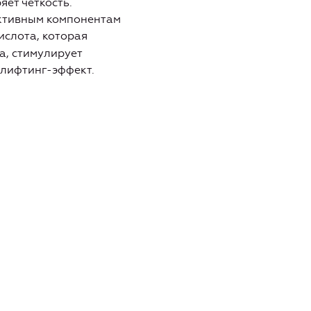
яет четкость.
активным компонентам
слота, которая
а, стимулирует
 лифтинг-эффект.