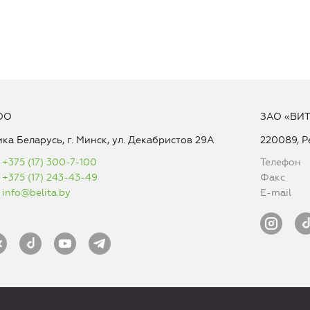
ОО
ЗАО «ВИ
ка Беларусь, г. Минск, ул. Декабристов 29А
220089, Р
+375 (17) 300-7-100
Телефон
+375 (17) 243-43-49
Факс
info@belita.by
E-mail