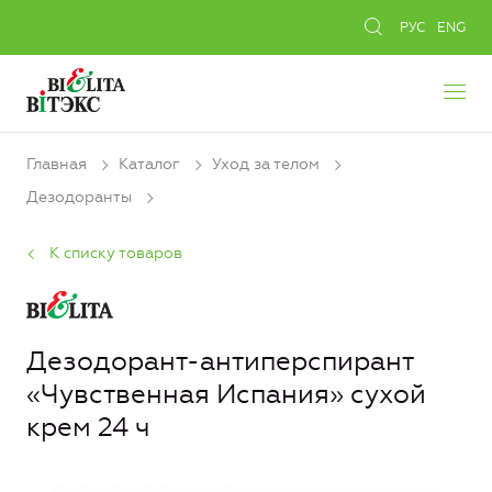
РУС
ENG
Главная
Каталог
Уход за телом
Дезодоранты
К списку товаров
Дезодорант-антиперспирант
«Чувственная Испания» сухой
крем 24 ч