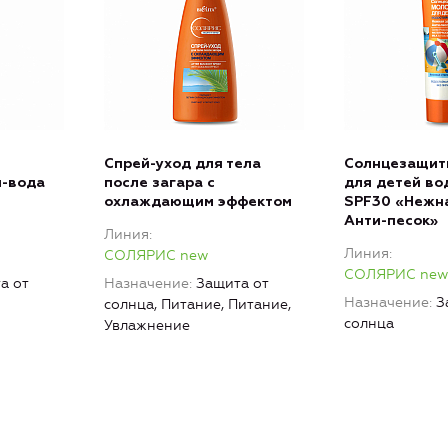
Спрей-уход для тела
Солнцезащит
й-вода
после загара с
для детей во
охлаждающим эффектом
SPF30 «Нежна
Анти-песок»
Линия
Линия
СОЛЯРИС new
СОЛЯРИС new
а от
Назначение
Защита от
Назначение
З
солнца, Питание, Питание,
солнца
Увлажнение