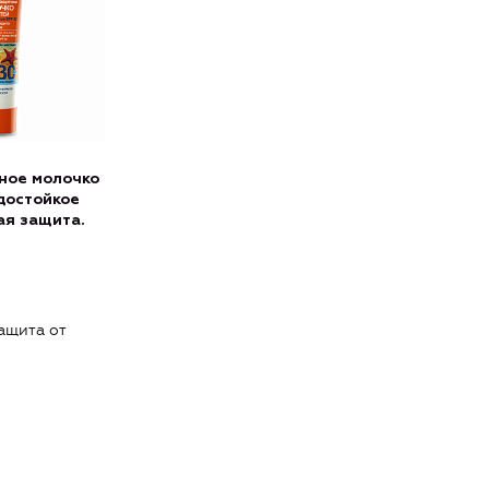
ное молочко
достойкое
я защита.
ащита от