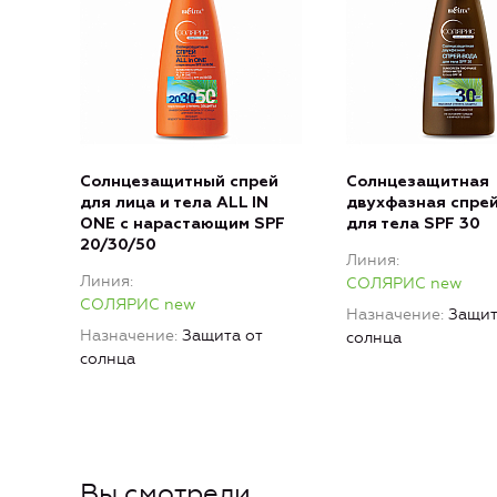
Солнцезащитный спрей
Солнцезащитная
для лица и тела ALL IN
двухфазная спре
ONE с нарастающим SPF
для тела SPF 30
20/30/50
Линия
Линия
СОЛЯРИС new
СОЛЯРИС new
Назначение
Защит
Назначение
Защита от
солнца
солнца
Вы смотрели