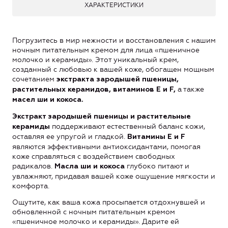
ХАРАКТЕРИСТИКИ
Погрузитесь в мир нежности и восстановления с нашим
ночным питательным кремом для лица «пшеничное
молочко и керамиды». Этот уникальный крем,
созданный с любовью к вашей коже, обогащен мощным
сочетанием
экстракта зародышей пшеницы,
а также
растительных керамидов, витаминов Е и F,
масел ши и кокоса.
Экстракт зародышей пшеницы и растительные
поддерживают естественный баланс кожи,
керамиды
оставляя ее упругой и гладкой.
Витамины Е и F
являются эффективными антиоксидантами, помогая
коже справляться с воздействием свободных
радикалов.
глубоко питают и
Масла ши и кокоса
увлажняют, придавая вашей коже ощущение мягкости и
комфорта.
Ощутите, как ваша кожа просыпается отдохнувшей и
обновленной с ночным питательным кремом
«пшеничное молочко и керамиды». Дарите ей