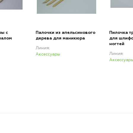
ры с
Палочки из апельсинового
Пилочка т
иалом
дерева для маникюра
для шлифо
ногтей
Линия
Линия
Аксессуары
Аксессуар