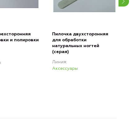
рехсторонняя
Пилочка двухсторонняя
Пил
вки и полировки
для обработки
для
натуральных ногтей
иск
(серая)
нат
(чер
Линия
ы
Лин
Аксессуары
Акс