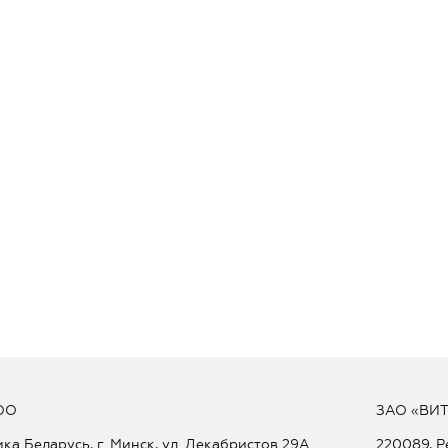
ОО
ЗАО «ВИ
ка Беларусь, г. Минск, ул. Декабристов 29А
220089, Р