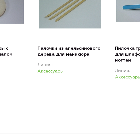
ры с
Палочки из апельсинового
Пилочка т
иалом
дерева для маникюра
для шлифо
ногтей
Линия
Линия
Аксессуары
Аксессуар