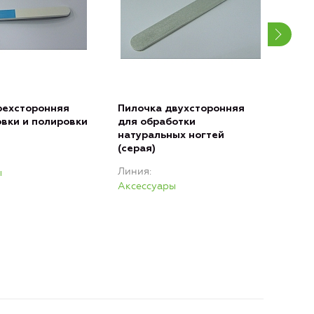
рехсторонняя
Пилочка двухсторонняя
Пил
вки и полировки
для обработки
для
натуральных ногтей
иск
(серая)
нат
(чер
Линия
ы
Лин
Аксессуары
Акс