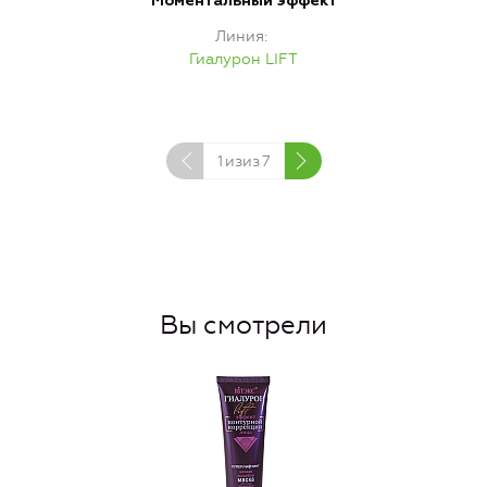
Моментальный эффект
Линия
Гиалурон LIFT
1
изиз
7
Вы смотрели