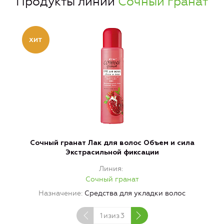
Продукты линии
Сочный гранат
Сочный гранат Лак для волос Объем и сила
С
Экстрасильной фиксации
Линия
Сочный гранат
Назначение
Средства для укладки волос
1
изиз
3