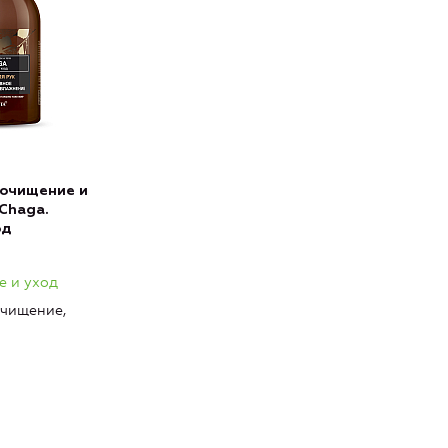
 очищение и
Chaga.
од
е и уход
чищение,