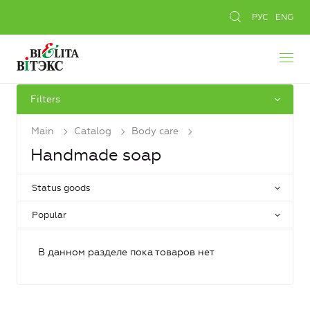
РУС
ENG
Filters
Main
Catalog
Body care
Handmade soap
Status goods
Popular
В данном разделе пока товаров нет