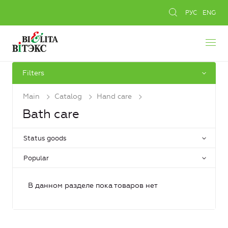
РУС
ENG
Filters
Main
Catalog
Hand care
Bath care
Status goods
Popular
В данном разделе пока товаров нет