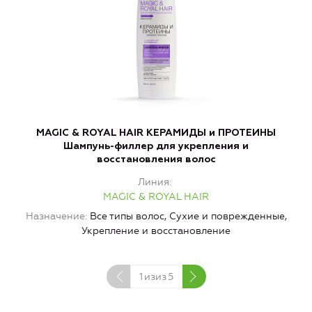
MAGIC & ROYAL HAIR КЕРАМИДЫ и ПРОТЕИНЫ
M
Шампунь-филлер для укрепления и
М
восстановления волос
Линия
MAGIC & ROYAL HAIR
Назначение
Все типы волос, Сухие и поврежденные,
Н
Укрепление и восстановление
1
изиз
5