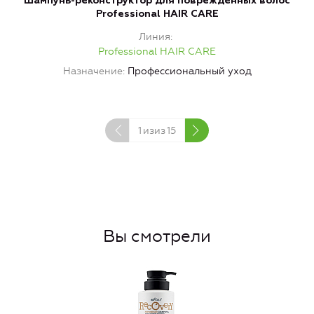
Шампунь-реконструктор для поврежденных волос
Б
Professional HAIR CARE
Линия
Professional HAIR CARE
Назначение
Профессиональный уход
1
изиз
15
Вы смотрели