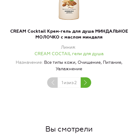
CREAM Cocktail Крем-гель для душа МИНДАЛЬНОЕ
C
МОЛОЧКО с маслом миндаля
Линия
CREAM COCTAIL гели для душа
Назначение
Все типы кожи, Очищение, Питание,
Увлажнение
1
изиз
2
Вы смотрели