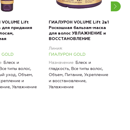
 VOLUME Lift
ГИАЛУРОН VOLUME Lift 2в1
ГИА
 для придания
Роскошная бальзам-маска
Рос
лосам,
для волос УВЛАЖНЕНИЕ и
вол
мая
ВОССТАНОВЛЕНИЕ
ВОС
Линия
Лин
 GOLD
ГИАЛУРОН GOLD
ГИА
е
Блеск и
Назначение
Блеск и
Наз
Все типы волос,
гладкость, Все типы волос,
Объ
ый уход, Объем,
Объем, Питание, Укрепление
Укре
крепление и
и восстановление,
восс
ение, Увлажнение
Увлажнение