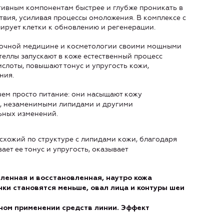
ктивным компонентам быстрее и глубже проникать в
твия, усиливая процессы омоложения. В комплексе с
ирует клетки к обновлению и регенерации.
сточной медицине и косметологии своими мощными
еллы запускают в коже естественный процесс
слоты, повышают тонус и упругость кожи,
ния.
чем просто питание: они насыщают кожу
, незаменимыми липидами и другими
ьных изменений.
схожий по структуре с липидами кожи, благодаря
ет ее тонус и упругость, оказывает
пленная и восстановленная, наутро кожа
нки становятся меньше, овал лица и контуры шеи
ном применении средств линии. Эффект