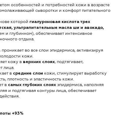
етом особенностей и потребностей кожи в возрасте
е омолаживающей сыворотки и комфорт питательного
снове которой
гиалуроновая кислота трех
тская, ультрапитательные масла ши и авокадо,
ем и глубинном), обеспечивает интенсивное
 ночного отдыха.
проникает во все слои эпидермиса, активизируя
в
молодости кожи.
яет кожу в
, подтягивает,
верхних слоях
т лица.
кает в
кожи, стимулирует выработку
средние слои
ь, плотность и эластичность кожи.
ет в
эпидермиса, наполняя
самых глубоких слоях
ляя и подтягивая контуры лица, обеспечивает
ействия.
слоты +93%