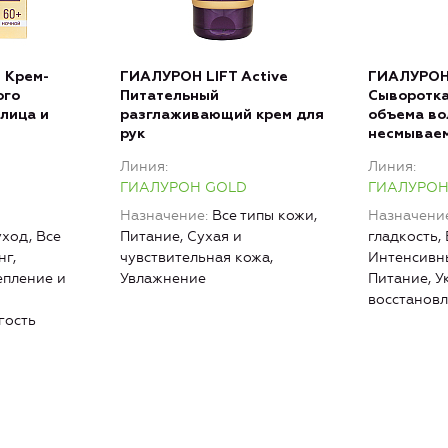
 Крем-
ГИАЛУРОН LIFT Active
ГИАЛУРОН
ого
Питательный
Сыворотка
лица и
разглаживающий крем для
объема во
рук
несмывае
Линия
Линия
ГИАЛУРОН GOLD
ГИАЛУРОН
Назначение
Все типы кожи,
Назначени
ход, Все
Питание, Сухая и
гладкость, 
нг,
чувствительная кожа,
Интенсивн
епление и
Увлажнение
Питание, У
восстановл
гость