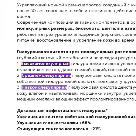
Укрепляющий ночной крем-сыворотка, созданный с уч
после 50 лет, совмещает в себе интенсивное действи
крема.
Современная композиция активных компонентов, в о
молекулярных размеров, биозолото, центелла азиа
работает на трех уровнях эпидермиса (верхнем, средн
питание, восстановление и укрепление кожи во время
Гиалуроновая кислота трех молекулярных размеро
глубокий клеточный метаболизм и возрождая ресурс 
1.
гиалуроновая кислота увлажн
Высокомолекулярная
выравнивает ее тон, дарит свежий, яркий, сияющий цве
2.
гиалуроновая кислота прони
Среднемолекулярная
собственной гиалуроновой кислоты, повышает упругост
3.
гиалуроновая кислота действу
Низкомолекулярная
кожу влагой и «выталкивая» морщинки изнутри, укреп
мощный омолаживающий эффект пролонгированного д
Доказанная эффективность гиалурона*
Увеличение синтеза собственной гиалуроновой ки
Улучшение гладкости кожи +66%
Стимуляция синтеза коллагена +21%