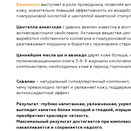
выступает в роли проводника, позволяя а
Биозолото
кожу, значительно повышая эффективность их воздейс
гиалуроновой кислотой и центеллой азиатской стимул
с давних времён известна в во
Центелла азиатская
антивозрастными свойствами. Активные вещества цент
выработки собственного коллагена и гиалуроновой ки
разглаживают морщины и борются с признаками старе
дарят коже больше, 
Ценнейшие масла ши и авокадо
полиненасыщенными омега 3-6-9 жирными кислотами
компонентами, необходимых коже в период гормонал
– натуральный гипоаллергенный компонент, 
Сквалан
чему превосходно питает и увлажняет кожу, поддержива
антиоксидантный эффект.
Результат: глубоко напитанная, увлажненная, укре
выглядит заметно более молодой и гладкой, морщи
приобретают красивую четкость.
Максимальный результат достигается при комплекс
накапливается и сохраняется надолго.