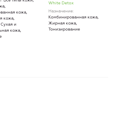
е
Все типы кожи,
Наз
White Detox
жа,
Назначение
ванная кожа,
Комбинированная кожа,
я кожа,
Жирная кожа,
 Сухая и
Тонизирование
ьная кожа,
е