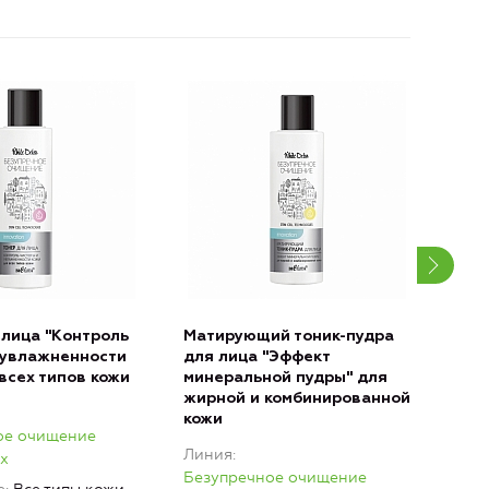
 лица "Контроль
Матирующий тоник-пудра
Энз
 увлажненности
для лица "Эффект
умы
всех типов кожи
минеральной пудры" для
"Ми
жирной и комбинированной
Лин
кожи
ое очищение
Без
Линия
x
Whit
Безупречное очищение