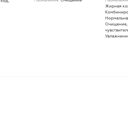
Назначение
Очищение
Назначени
ход,
Жирная ко
Комбиниро
Нормальна
Очищение,
чувствител
Увлажнени