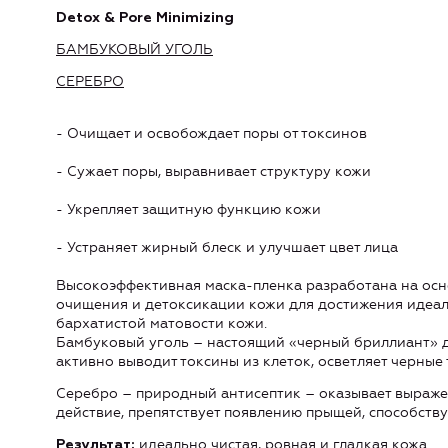
Detox & Pore Minimizing
БАМБУКОВЫЙ УГОЛЬ
СЕРЕБРО
- Очищает и освобождает поры от токсинов
- Сужает поры, выравнивает структуру кожи
- Укрепляет защитную функцию кожи
- Устраняет жирный блеск и улучшает цвет лица
Высокоэффективная маска-пленка разработана на ос
очищения и детоксикации кожи для достижения идеал
бархатистой матовости кожи.
Бамбуковый уголь – настоящий «черный бриллиант» дл
активно выводит токсины из клеток, осветляет черные 
Серебро – природный антисептик – оказывает выраж
действие, препятствует появлению прыщей, способств
идеально чистая, ровная и гладкая кожа.
Результат: