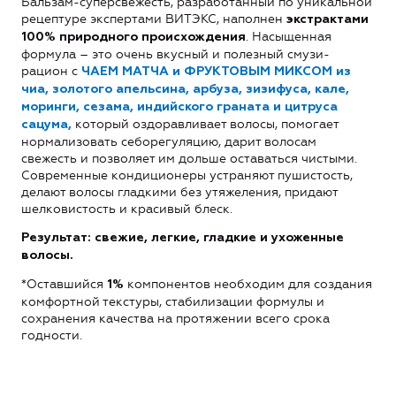
Бальзам-суперсвежесть, разработанный по уникальной
рецептуре экспертами ВИТЭКС, наполнен
экстрактами
. Насыщенная
100% природного происхождения
формула – это очень вкусный и полезный смузи-
рацион с
ЧАЕМ МАТЧА и ФРУКТОВЫМ МИКСОМ из
чиа, золотого апельсина, арбуза, зизифуса, кале,
моринги, сезама, индийского граната и цитруса
который оздоравливает волосы, помогает
сацума,
нормализовать себорегуляцию, дарит волосам
свежесть и позволяет им дольше оставаться чистыми.
Современные кондиционеры устраняют пушистость,
делают волосы гладкими без утяжеления, придают
шелковистость и красивый блеск.
Результат: свежие, легкие, гладкие и ухоженные
волосы.
*Оставшийся
компонентов необходим для создания
1%
комфортной текстуры, стабилизации формулы и
сохранения качества на протяжении всего срока
годности.