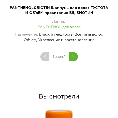
PANTHENOL&BIOTIN Шампунь для волос ГУСТОТА
P
И ОБЪЕМ провитамин В5, БИОТИН
Линия
PANTHENOL для волос
Назначение
Блеск и гладкость, Все типы волос,
Объем, Укрепление и восстановление
1
изиз
3
Вы смотрели