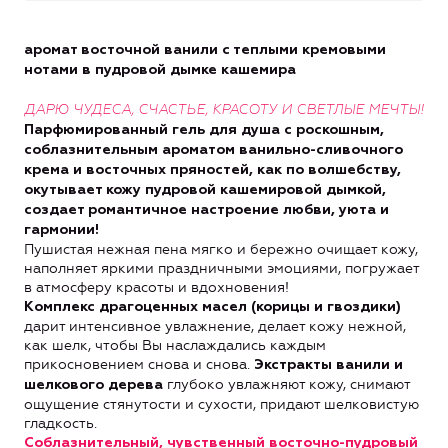
аромат восточной ванили с теплыми кремовыми
нотами в пудровой дымке кашемира
ДАРЮ ЧУДЕСА, СЧАСТЬЕ, КРАСОТУ И СВЕТЛЫЕ МЕЧТЫ!
Парфюмированный гель для душа с роскошным,
соблазнительным ароматом ванильно-сливочного
крема и восточных пряностей, как по волшебству,
окутывает кожу пудровой кашемировой дымкой,
создает романтичное настроение любви, уюта и
гармонии!
Пушистая нежная пена мягко и бережно очищает кожу,
наполняет яркими праздничными эмоциями, погружает
в атмосферу красоты и вдохновения!
Комплекс драгоценных масел (корицы и гвоздики)
дарит интенсивное увлажнение, делает кожу нежной,
как шелк, чтобы Вы наслаждались каждым
прикосновением снова и снова.
Экстракты ванили и
глубоко увлажняют кожу, снимают
шелкового дерева
ощущение стянутости и сухости, придают шелковистую
гладкость.
Соблазнительный, чувственный восточно-пудровый