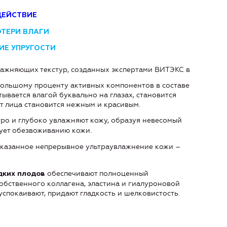
ДЕЙСТВИЕ
ОТЕРИ ВЛАГИ
ИЕ УПРУГОСТИ
ажняющих текстур, созданных экспертами ВИТЭКС в
большому проценту активных компонентов в составе
тывается влагой буквально на глазах, становится
т лица становится нежным и красивым.
ро и глубоко увлажняют кожу, образуя невесомый
вует обезвоживанию кожи.
оказанное непрерывное ультраувлажнение кожи –
обеспечивают полноценный
дких плодов
собственного коллагена, эластина и гиалуроновой
 успокаивают, придают гладкость и шелковистость.