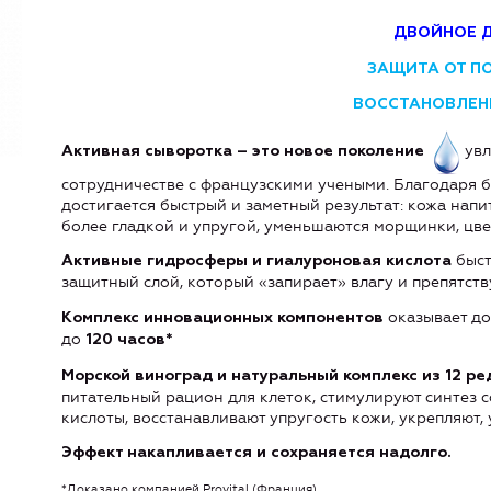
ДВОЙНОЕ 
З
АЩИТА ОТ П
ВОССТАНОВЛЕН
увл
Активная сыворотка – это новое поколение
сотрудничестве с французскими учеными. Благодаря 
достигается быстрый и заметный результат: кожа напи
более гладкой и упругой, уменьшаются морщинки, цве
быст
Активные гидросферы и гиалуроновая кислота
защитный слой, который «запирает» влагу и препятст
оказывает д
Комплекс инновационных компонентов
до
120 часов*
Морской виноград и натуральный комплекс из 12 ре
питательный рацион для клеток, стимулируют синтез 
кислоты, восстанавливают упругость кожи, укрепляют,
Эффект накапливается и сохраняется надолго.
*Доказано компанией Provital (Франция)