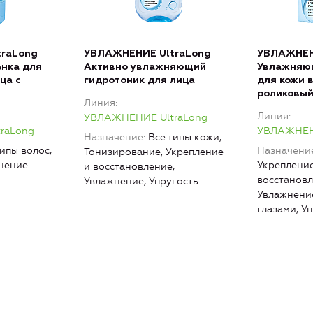
raLong
УВЛАЖНЕНИЕ UltraLong
УВЛАЖНЕН
нка для
Активно увлажняющий
Увлажняю
ца с
гидротоник для лица
для кожи в
роликовы
Линия
Линия
УВЛАЖНЕНИЕ UltraLong
raLong
УВЛАЖНЕНИ
Назначение
Все типы кожи,
типы волос,
Назначени
Тонизирование, Укрепление
нение
Укрепление
и восстановление,
восстановл
Увлажнение, Упругость
Увлажнение
глазами, У