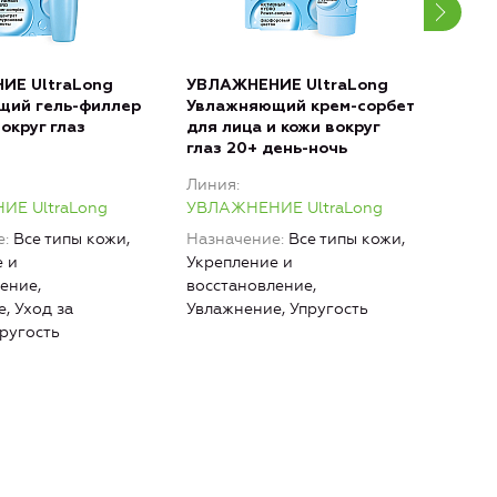
ИЕ UltraLong
УВЛАЖНЕНИЕ UltraLong
УВЛ
щий гель-филлер
Увлажняющий крем-сорбет
Увл
округ глаз
для лица и кожи вокруг
раз
й
глаз 20+ день-ночь
гель
ноч
Линия
Лин
Е UltraLong
УВЛАЖНЕНИЕ UltraLong
УВЛ
е
Все типы кожи,
Назначение
Все типы кожи,
Наз
 и
Укрепление и
Омо
ение,
восстановление,
Про
, Уход за
Увлажнение, Упругость
изме
пругость
восс
Увла