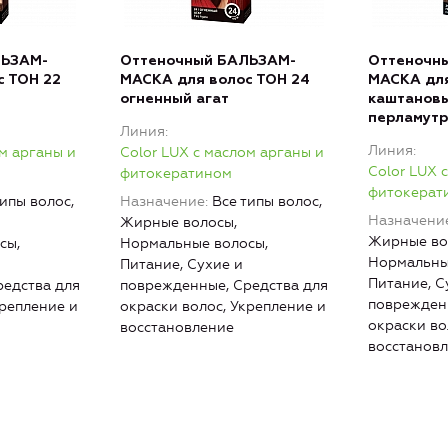
ЛЬЗАМ-
Оттеночный БАЛЬЗАМ-
Оттеночн
с ТОН 22
МАСКА для волос ТОН 24
МАСКА для
огненный агат
каштанов
перламут
Линия
Линия
ом арганы и
Color LUX с маслом арганы и
Color LUX 
фитокератином
фитокерат
типы волос,
Назначение
Все типы волос,
Назначени
Жирные волосы,
Жирные во
сы,
Нормальные волосы,
Нормальны
Питание, Сухие и
Питание, С
едства для
поврежденные, Средства для
поврежденн
крепление и
окраски волос, Укрепление и
окраски во
восстановление
восстанов