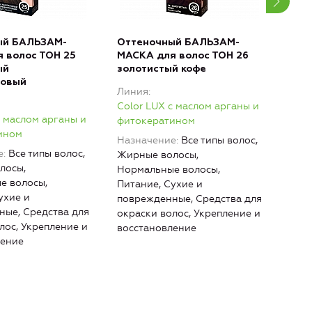
ый БАЛЬЗАМ-
Оттеночный БАЛЬЗАМ-
Отт
 волос ТОН 25
МАСКА для волос ТОН 26
МАС
ый
золотистый кофе
мар
ровый
Линия
Лин
Color LUX с маслом арганы и
Colo
с маслом арганы и
фитокератином
фит
ином
Назначение
Все типы волос,
Наз
е
Все типы волос,
Жирные волосы,
Жир
лосы,
Нормальные волосы,
Нор
е волосы,
Питание, Сухие и
Пита
ухие и
поврежденные, Средства для
повр
ые, Средства для
окраски волос, Укрепление и
окра
лос, Укрепление и
восстановление
вос
ление