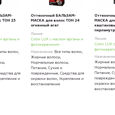
ЛЬЗАМ-
Оттеночный БАЛЬЗАМ-
Оттеночн
с ТОН 23
МАСКА для волос ТОН 24
МАСКА для
огненный агат
каштанов
перламут
Линия
Линия
ом арганы и
Color LUX с маслом арганы и
Color LUX 
фитокератином
фитокерат
типы волос,
Назначение
Все типы волос,
Назначени
Жирные волосы,
Жирные во
сы,
Нормальные волосы,
Нормальны
Питание, Сухие и
Питание, С
едства для
поврежденные, Средства для
поврежденн
крепление и
окраски волос, Укрепление и
окраски во
восстановление
восстанов