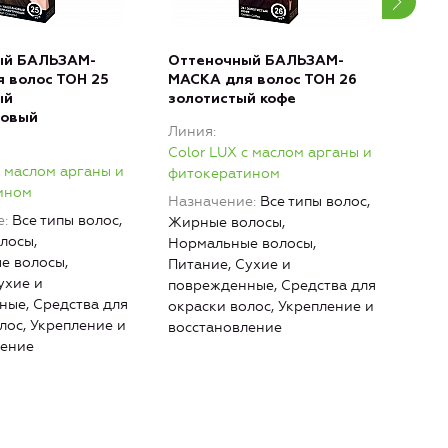
ый БАЛЬЗАМ-
Оттеночный БАЛЬЗАМ-
Отт
 волос ТОН 25
МАСКА для волос ТОН 26
МАС
ый
золотистый кофе
мар
ровый
Линия
Лин
Color LUX с маслом арганы и
Colo
с маслом арганы и
фитокератином
фит
ином
Назначение
Все типы волос,
Наз
е
Все типы волос,
Жирные волосы,
Жир
лосы,
Нормальные волосы,
Нор
е волосы,
Питание, Сухие и
Пита
ухие и
поврежденные, Средства для
повр
ые, Средства для
окраски волос, Укрепление и
окра
лос, Укрепление и
восстановление
вос
ление