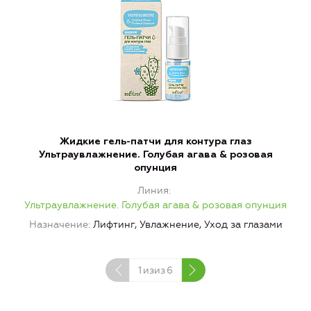
Жидкие гель-патчи для контура глаз
Ультраувлажнение. Голубая агава & розовая
в
опунция
Линия
Ультраувлажнение. Голубая агава & розовая опунция
У
Назначение
Лифтинг, Увлажнение, Уход за глазами
1
изиз
6