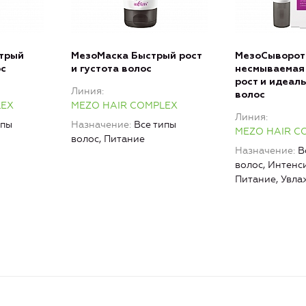
трый
МезоМаска Быстрый рост
МезоСыворот
ос
и густота волос
несмываемая
рост и идеал
Линия
волос
LEX
MEZO HAIR COMPLEX
Линия
ипы
Назначение
Все типы
MEZO HAIR C
волос, Питание
Назначение
В
волос, Интенс
Питание, Увл