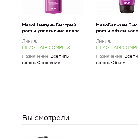
МезоШампунь Быстрый
МезоБальзам Быс
рост и уплотнение волос
рост и объем вол
Линия
Линия
MEZO HAIR COMPLEX
MEZO HAIR COMP
Назначение
Все типы
Назначение
Все т
волос, Очищение
волос, Объем
Вы смотрели