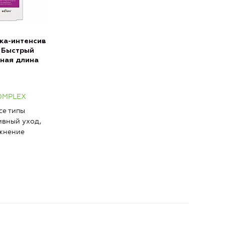
ка-интенсив
 Быстрый
ьная длина
OMPLEX
се типы
ивный уход,
ажнение