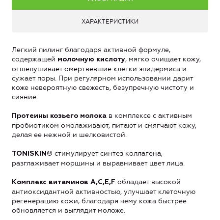
ХАРАКТЕРИСТИКИ
Легкий пилинг благодаря активной формуле,
содержащей
, мягко очищает кожу,
молочную кислоту
отшелушивает омертвевшие клетки эпидермиса и
сужает поры. При регулярном использовании дарит
коже невероятную свежесть, безупречную чистоту и
сияние.
в комплексе с активным
Протеины козьего молока
пробиотиком омолаживают, питают и смягчают кожу,
делая ее нежной и шелковистой.
стимулирует синтез коллагена,
TONISKIN®
разглаживает морщины и выравнивает цвет лица.
обладает высокой
Комплекс витаминов A,C,E,F
антиоксидантной активностью, улучшает клеточную
регенерацию кожи, благодаря чему кожа быстрее
обновляется и выглядит моложе.