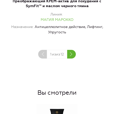
Преображающий КРЕМ-актив для похудения с
SymFit™ и маслом черного тмина
по
Линия
МАГИЯ МАРОККО
Назначение
Антицеллюлитное действие, Лифтинг,
Упругость
1
изиз
12
Вы смотрели