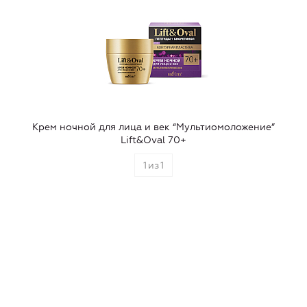
Крем ночной для лица и век “Мультиомоложение”
Lift&Oval 70+
1
из
1