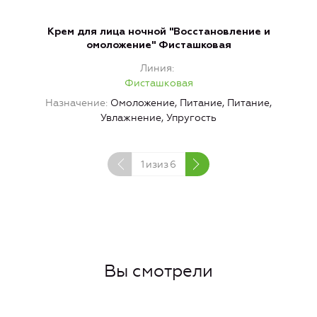
Крем для лица ночной "Восстановление и
К
омоложение" Фисташковая
Линия
Фисташковая
Назначение
Омоложение, Питание, Питание,
Увлажнение, Упругость
1
изиз
6
Вы смотрели