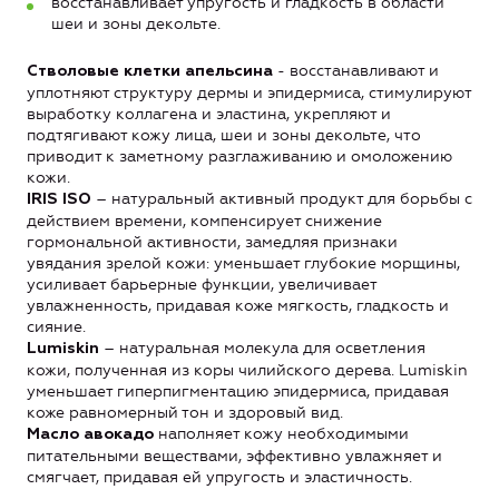
восстанавливает упругость и гладкость в области
шеи и зоны декольте.
- восстанавливают и
Стволовые клетки апельсина
уплотняют структуру дермы и эпидермиса, стимулируют
выработку коллагена и эластина, укрепляют и
подтягивают кожу лица, шеи и зоны декольте, что
приводит к заметному разглаживанию и омоложению
кожи.
– натуральный активный продукт для борьбы с
IRIS ISO
действием времени, компенсирует снижение
гормональной активности, замедляя признаки
увядания зрелой кожи: уменьшает глубокие морщины,
усиливает барьерные функции, увеличивает
увлажненность, придавая коже мягкость, гладкость и
сияние.
– натуральная молекула для осветления
Lumiskin
кожи, полученная из коры чилийского дерева. Lumiskin
уменьшает гиперпигментацию эпидермиса, придавая
коже равномерный тон и здоровый вид.
наполняет кожу необходимыми
Масло авокадо
питательными веществами, эффективно увлажняет и
смягчает, придавая ей упругость и эластичность.