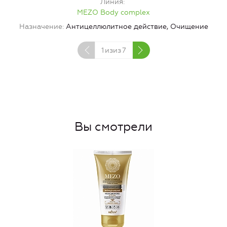
Линия
MEZO Body complex
Н
Назначение
Антицеллюлитное действие, Очищение
1
изиз
7
Вы смотрели