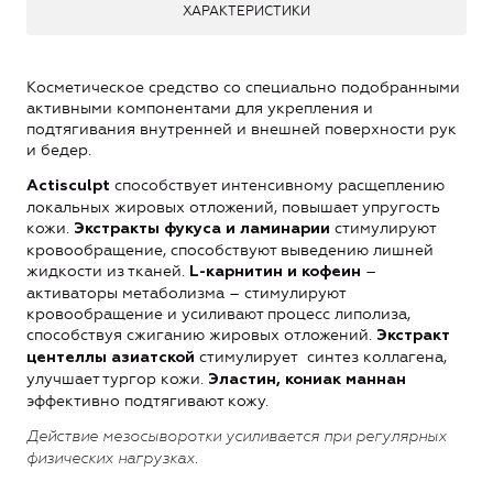
ХАРАКТЕРИСТИКИ
Косметическое средство со специально подобранными
активными компонентами для укрепления и
подтягивания внутренней и внешней поверхности рук
и бедер.
способствует интенсивному расщеплению
Actisculpt
локальных жировых отложений, повышает упругость
кожи.
стимулируют
Экстракты фукуса и ламинарии
кровообращение, способствуют выведению лишней
жидкости из тканей.
–
L
-карнитин
и
кофеин
активаторы метаболизма – стимулируют
кровообращение и усиливают процесс липолиза,
способствуя сжиганию жировых отложений.
Экстракт
стимулирует синтез коллагена,
центеллы азиатской
улучшает тургор кожи.
Эластин, кониак маннан
эффективно подтягивают кожу.
Действие мезосыворотки усиливается при регулярных
физических нагрузках.