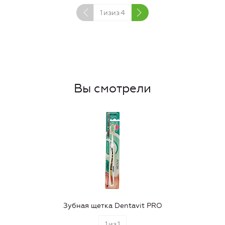
1
изиз
4
Вы смотрели
Зубная щетка Dentavit PRO
1
из
1