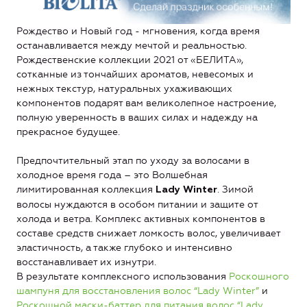
Рождество и Новый год - мгновения, когда время
останавливается между мечтой и реальностью.
Рождественские коллекции 2021 от «БЕЛИТА»,
сотканные из тончайших ароматов, невесомых и
нежных текстур, натуральных ухаживающих
компонентов подарят вам великолепное настроение,
полную уверенность в ваших силах и надежду на
прекрасное будущее.
Предпочтительный этап по уходу за волосами в
холодное время года – это Волшебная
лимитированная коллекция
. Зимой
Lady Winter
волосы нуждаются в особом питании и защите от
холода и ветра. Комплекс активных компонентов в
составе средств снижает ломкость волос, увеличивает
эластичность, а также глубоко и интенсивно
восстанавливает их изнутри.
В результате комплексного использования
Роскошного
шампуня для восстановления волос “Lady Winter”
и
Роскошной маски-баттер для питания волос “Lady